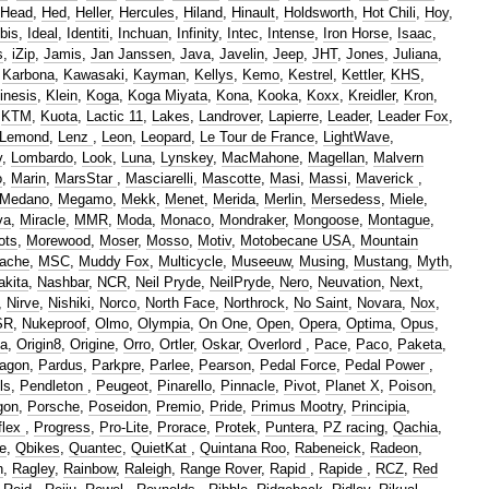
Head
,
Hed
,
Heller
,
Hercules
,
Hiland
,
Hinault
,
Holdsworth
,
Hot Chili
,
Hoy
,
Ibis
,
Ideal
,
Identiti
,
Inchuan
,
Infinity
,
Intec
,
Intense
,
Iron Horse
,
Isaac
,
s
,
iZip
,
Jamis
,
Jan Janssen
,
Java
,
Javelin
,
Jeep
,
JHT
,
Jones
,
Juliana
,
,
Karbona
,
Kawasaki
,
Kayman
,
Kellys
,
Kemo
,
Kestrel
,
Kettler
,
KHS
,
inesis
,
Klein
,
Koga
,
Koga Miyata
,
Kona
,
Kooka
,
Koxx
,
Kreidler
,
Kron
,
,
KTM
,
Kuota
,
Lactic 11
,
Lakes
,
Landrover
,
Lapierre
,
Leader
,
Leader Fox
,
Lemond
,
Lenz
,
Leon
,
Leopard
,
Le Tour de France
,
LightWave
,
v
,
Lombardo
,
Look
,
Luna
,
Lynskey
,
MacMahone
,
Magellan
,
Malvern
o
,
Marin
,
MarsStar
,
Masciarelli
,
Mascotte
,
Masi
,
Massi
,
Maverick
,
Medano
,
Megamo
,
Mekk
,
Menet
,
Merida
,
Merlin
,
Mersedess
,
Miele
,
va
,
Miracle
,
MMR
,
Moda
,
Monaco
,
Mondraker
,
Mongoose
,
Montague
,
ots
,
Morewood
,
Moser
,
Mosso
,
Motiv
,
Motobecane USA
,
Mountain
ache
,
MSC
,
Muddy Fox
,
Multicycle
,
Museeuw
,
Musing
,
Mustang
,
Myth
,
akita
,
Nashbar
,
NCR
,
Neil Pryde
,
NeilPryde
,
Nero
,
Neuvation
,
Next
,
,
Nirve
,
Nishiki
,
Norco
,
North Face
,
Northrock
,
No Saint
,
Novara
,
Nox
,
SR
,
Nukeproof
,
Olmo
,
Olympia
,
On One
,
Open
,
Opera
,
Optima
,
Opus
,
a
,
Origin8
,
Origine
,
Orro
,
Ortler
,
Oskar
,
Overlord
,
Pace
,
Paco
,
Paketa
,
agon
,
Pardus
,
Parkpre
,
Parlee
,
Pearson
,
Pedal Force
,
Pedal Power
,
ls
,
Pendleton
,
Peugeot
,
Pinarello
,
Pinnacle
,
Pivot
,
Planet X
,
Poison
,
gon
,
Porsche
,
Poseidon
,
Premio
,
Pride
,
Primus Mootry
,
Principia
,
flex
,
Progress
,
Pro-Lite
,
Prorace
,
Protek
,
Puntera
,
PZ racing
,
Qachia
,
e
,
Qbikes
,
Quantec
,
QuietKat
,
Quintana Roo
,
Rabeneick
,
Radeon
,
n
,
Ragley
,
Rainbow
,
Raleigh
,
Range Rover
,
Rapid
,
Rapide
,
RCZ
,
Red