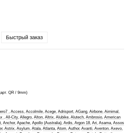
Быстрый заказ
арт. QR / 9mm)
ero7
,
Access
,
Accolmile
,
Acege
,
Adrisport
,
AGang
,
Airbone
,
Airnimal
,
ax
,
All-City
,
Allegro
,
Alton
,
Altrix
,
Alubike
,
Alutech
,
Ambrosio
,
American
t
,
Anchor
,
Apache
,
Apollo (Australia)
,
Ardis
,
Argon 18
,
Ari
,
Asama
,
Assos
er
,
Astrix
,
Asylum
,
Atala
,
Atlanta
,
Atom
,
Author
,
Avanti
,
Aventon
,
Axevo
,