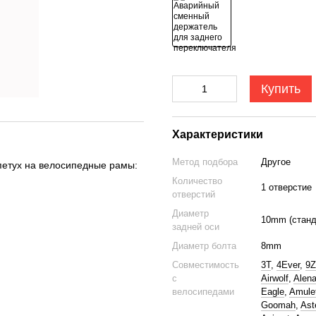
Купить
Характеристики
Метод подбора
Другое
петух на
велосипедные
рамы
:
Количество
1 отверстие
отверстий
Диаметр
10mm (станд
задней оси
Диаметр болта
8mm
Совместимость
3T
,
4Ever
,
9Z
с
Airwolf
,
Alen
велосипедами
Eagle
,
Amule
Goomah
,
Ast