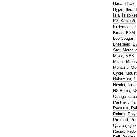
Hasa
,
Hawk
,
Hyper
,
Ibex
,
Isla
,
Islabike
K2
,
Kalkhoff
Kildemoes
,
K
Kross
,
KSM
Lee Cougan
,
Litespeed
,
Li
Star
,
Marcell
Maxx
,
MBK
,
Milani
,
Miner
Montana
,
Mo
Cycle
,
Moust
Nakamura
,
N
Nicolai
,
Niner
NS-Bikes
,
N
Orange
,
Orbe
Panther
,
Par
Pegasus
,
Pel
Polaris
,
Poly
Proceed
,
Pro
Qayron
,
Qbik
Radial
,
Rado