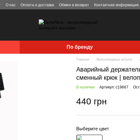
г
О нас
Оплата и доставка
Обмен и возврат
Контактная информация
По бренду
Главная
Велосипедные петухи
Аварийный держатель 
сменный крюк | велоп
В наличии
Артикул: c19667
Ост
440 грн
Выберите цвет