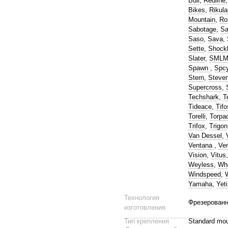
Bull
,
Redline
Bikes
,
Rikula
Mountain
,
Ro
Sabotage
,
Sa
Saso
,
Sava
,
Sette
,
Shock
Slater
,
SML
Spawn
,
Spcy
Stern
,
Steve
Supercross
,
Techshark
,
T
Tideace
,
Tifo
Torelli
,
Torpa
Trifox
,
Trigon
Van Dessel
,
Ventana
,
Ve
Vision
,
Vitus
Weyless
,
Whe
Windspeed
,
Yamaha
,
Yeti
Технология
Фрезерованн
изготовления
Тип крепления
Standard mo