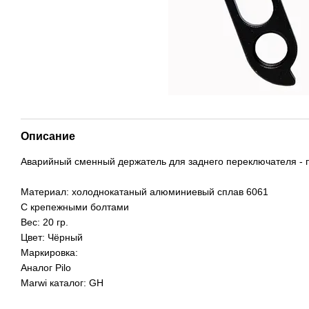
Описание
Аварийный
сменный
держатель
для
заднего
переключателя
-
Материал
:
холоднокатаный
алюминиевый
сплав
6061
С
крепежными
болтами
Вес:
20 гр.
Цвет
:
Чёрный
Маркировка:
Аналог
Pilo
Marwi
каталог
:
GH