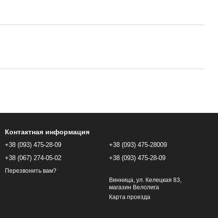
Контактная информация
+38 (093) 475-28-09
+38 (093) 475-28009
+38 (067) 274-05-02
+38 (093) 475-28-09
Перезвонить вам?
Винница, ул. Келецкая 83,
магазин Велолига
Карта проезда