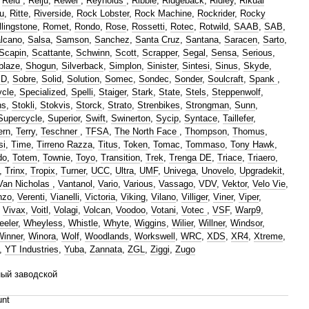
,
Reid
,
Reiju
,
Rewel
,
Reynolds
,
Ribble
,
Ridgeback
,
Ridley
,
Rikual
u
,
Ritte
,
Riverside
,
Rock Lobster
,
Rock Machine
,
Rockrider
,
Rocky
llingstone
,
Romet
,
Rondo
,
Rose
,
Rossetti
,
Rotec
,
Rotwild
,
SAAB
,
SAB
,
lcano
,
Salsa
,
Samson
,
Sanchez
,
Santa Cruz
,
Santana
,
Saracen
,
Sarto
,
Scapin
,
Scattante
,
Schwinn
,
Scott
,
Scrapper
,
Segal
,
Sensa
,
Serious
,
blaze
,
Shogun
,
Silverback
,
Simplon
,
Sinister
,
Sintesi
,
Sinus
,
Skyde
,
MD
,
Sobre
,
Solid
,
Solution
,
Somec
,
Sondec
,
Sonder
,
Soulcraft
,
Spank
,
cle
,
Specialized
,
Spelli
,
Staiger
,
Stark
,
State
,
Stels
,
Steppenwolf
,
ns
,
Stokli
,
Stokvis
,
Storck
,
Strato
,
Strenbikes
,
Strongman
,
Sunn
,
Supercycle
,
Superior
,
Swift
,
Swinerton
,
Sycip
,
Syntace
,
Taillefer
,
ern
,
Terry
,
Teschner
,
TFSA
,
The North Face
,
Thompson
,
Thomus
,
si
,
Time
,
Tirreno Razza
,
Titus
,
Token
,
Tomac
,
Tommaso
,
Tony Hawk
,
do
,
Totem
,
Townie
,
Toyo
,
Transition
,
Trek
,
Trenga DE
,
Triace
,
Triaero
,
,
Trinx
,
Tropix
,
Turner
,
UCC
,
Ultra
,
UMF
,
Univega
,
Unovelo
,
Upgradekit
,
Van Nicholas
,
Vantanol
,
Vario
,
Various
,
Vassago
,
VDV
,
Vektor
,
Velo Vie
,
nzo
,
Verenti
,
Vianelli
,
Victoria
,
Viking
,
Vilano
,
Villiger
,
Viner
,
Viper
,
,
Vivax
,
Voitl
,
Volagi
,
Volcan
,
Voodoo
,
Votani
,
Votec
,
VSF
,
Warp9
,
eler
,
Wheyless
,
Whistle
,
Whyte
,
Wiggins
,
Wilier
,
Willner
,
Windsor
,
Winner
,
Winora
,
Wolf
,
Woodlands
,
Workswell
,
WRC
,
XDS
,
XR4
,
Xtreme
,
,
YT Industries
,
Yuba
,
Zannata
,
ZGL
,
Ziggi
,
Zugo
ый заводской
unt