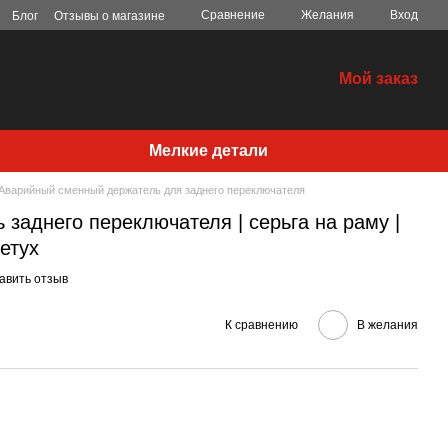
Сравнение
Желания
Вход
Блог
Отзывы о магазине
Мой заказ
Мелкие детали
Аварийный сменный держатель для заднего переключателя
заднего переключателя | серьга на раму |
етух
авить отзыв
К сравнению
В желания