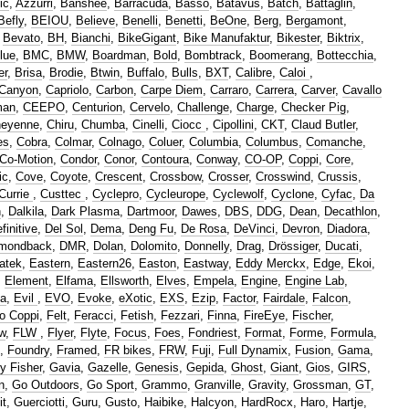
ic
,
Azzurri
,
Banshee
,
Barracuda
,
Basso
,
Batavus
,
Batch
,
Battaglin
,
Befly
,
BEIOU
,
Believe
,
Benelli
,
Benetti
,
BeOne
,
Berg
,
Bergamont
,
,
Bevato
,
BH
,
Bianchi
,
BikeGigant
,
Bike Manufaktur
,
Bikester
,
Biktrix
,
lue
,
BMC
,
BMW
,
Boardman
,
Bold
,
Bombtrack
,
Boomerang
,
Bottecchia
,
er
,
Brisa
,
Brodie
,
Btwin
,
Buffalo
,
Bulls
,
BXT
,
Calibre
,
Caloi
,
Canyon
,
Capriolo
,
Carbon
,
Carpe Diem
,
Carraro
,
Carrera
,
Carver
,
Cavallo
man
,
CEEPO
,
Centurion
,
Cervelo
,
Challenge
,
Charge
,
Checker Pig
,
eyenne
,
Chiru
,
Chumba
,
Cinelli
,
Ciocc
,
Cipollini
,
CKT
,
Claud Butler
,
es
,
Cobra
,
Colmar
,
Colnago
,
Coluer
,
Columbia
,
Columbus
,
Comanche
,
Co-Motion
,
Condor
,
Conor
,
Contoura
,
Conway
,
CO-OP
,
Coppi
,
Core
,
ic
,
Cove
,
Coyote
,
Crescent
,
Crossbow
,
Crosser
,
Crosswind
,
Crussis
,
Currie
,
Custtec
,
Cyclepro
,
Cycleurope
,
Cyclewolf
,
Cyclone
,
Cyfac
,
Da
n
,
Dalkila
,
Dark Plasma
,
Dartmoor
,
Dawes
,
DBS
,
DDG
,
Dean
,
Decathlon
,
finitive
,
Del Sol
,
Dema
,
Deng Fu
,
De Rosa
,
DeVinci
,
Devron
,
Diadora
,
mondback
,
DMR
,
Dolan
,
Dolomito
,
Donnelly
,
Drag
,
Drössiger
,
Ducati
,
atek
,
Eastern
,
Eastern26
,
Easton
,
Eastway
,
Eddy Merckx
,
Edge
,
Ekoi
,
,
Element
,
Elfama
,
Ellsworth
,
Elves
,
Empela
,
Engine
,
Engine Lab
,
la
,
Evil
,
EVO
,
Evoke
,
eXotic
,
EXS
,
Ezip
,
Factor
,
Fairdale
,
Falcon
,
o Coppi
,
Felt
,
Feracci
,
Fetish
,
Fezzari
,
Finna
,
FireEye
,
Fischer
,
w
,
FLW
,
Flyer
,
Flyte
,
Focus
,
Foes
,
Fondriest
,
Format
,
Forme
,
Formula
,
,
Foundry
,
Framed
,
FR bikes
,
FRW
,
Fuji
,
Full Dynamix
,
Fusion
,
Gama
,
y Fisher
,
Gavia
,
Gazelle
,
Genesis
,
Gepida
,
Ghost
,
Giant
,
Gios
,
GIRS
,
n
,
Go Outdoors
,
Go Sport
,
Grammo
,
Granville
,
Gravity
,
Grossman
,
GT
,
it
,
Guerciotti
,
Guru
,
Gusto
,
Haibike
,
Halcyon
,
HardRocx
,
Haro
,
Hartje
,