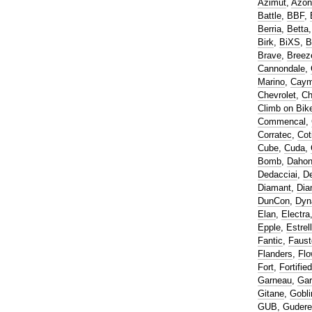
Azimut
,
Azon
Battle
,
BBF
,
Berria
,
Betta
Birk
,
BiXS
,
B
Brave
,
Breez
Cannondale
,
Marino
,
Cay
Chevrolet
,
Ch
Climb on Bik
Commencal
,
Corratec
,
Cot
Cube
,
Cuda
,
Bomb
,
Daho
Dedacciai
,
De
Diamant
,
Dia
DunCon
,
Dyn
Elan
,
Electra
Epple
,
Estrel
Fantic
,
Faust
Flanders
,
Flo
Fort
,
Fortified
Garneau
,
Gar
Gitane
,
Gobli
GUB
,
Gudere