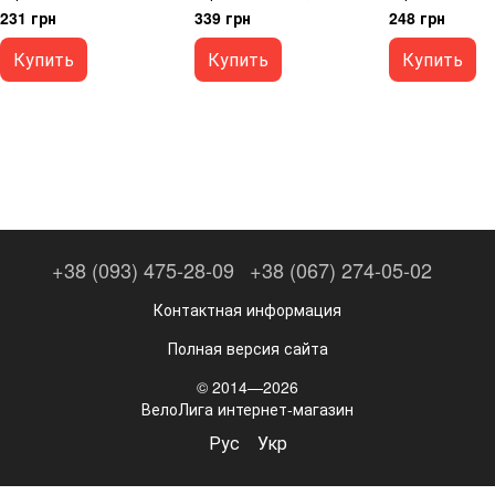
Crosser, Fluid, Ragusa,
для Rockrider
231 грн
339 грн
248 грн
аналог Pilo D1221
Купить
Купить
Купить
+38 (093) 475-28-09
+38 (067) 274-05-02
Контактная информация
Полная версия сайта
© 2014—2026
ВелоЛига интернет-магазин
Рус
Укр