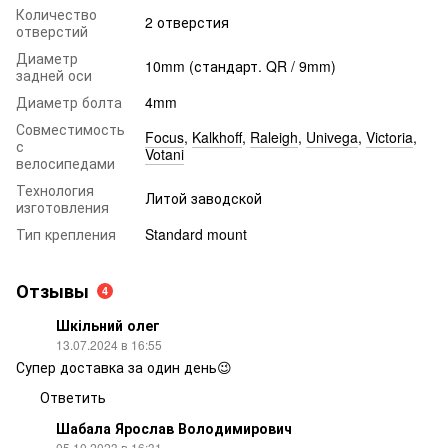
Количество
2 отверстия
отверстий
Диаметр
10mm (стандарт. QR / 9mm)
задней оси
Диаметр болта
4mm
Совместимость
Focus
,
Kalkhoff
,
Raleigh
,
Univega
,
Victoria
,
с
Votani
велосипедами
Технология
Литой заводской
изготовления
Тип крепления
Standard mount
Отзывы
4
Шкільний олег
13.07.2024 в 16:55
Супер доставка за один день😉
Ответить
Шабала Ярослав Володимирович
05.10.2023 в 16:31