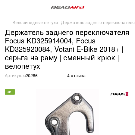
Велосипедные петухи
Держатель заднего переключателя 
Держатель заднего переключателя
Focus KD325914004, Focus
KD325920084, Votani E-Bike 2018+ |
серьга на раму | сменный крюк |
велопетух
Артикул:
c20286
4 отзыва
ХИТ