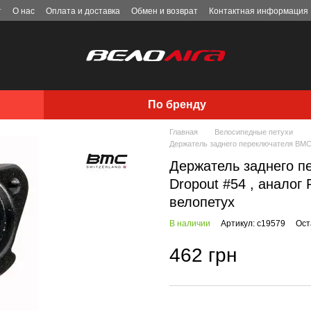
г
О нас
Оплата и доставка
Обмен и возврат
Контактная информация
По бренду
Главная
Велосипедные петухи
Держатель заднего переключателя BMC T
Держатель заднего п
Dropout #54 , аналог 
велопетух
В наличии
Артикул: c19579
Ост
462 грн