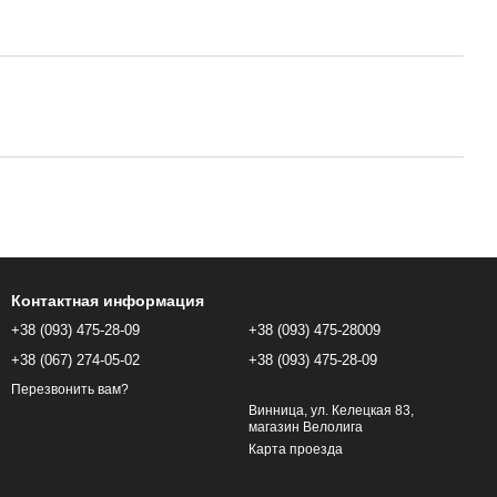
Контактная информация
+38 (093) 475-28-09
+38 (093) 475-28009
+38 (067) 274-05-02
+38 (093) 475-28-09
Перезвонить вам?
Винница, ул. Келецкая 83,
магазин Велолига
Карта проезда