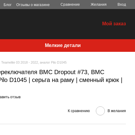
Сравнение
Желания
Вход
Блог
Отзывы о магазине
Мой заказ
Мелкие детали
eamelite 03 2018 - 2022, аналог Pilo D1045
ереключателя BMC Dropout #73, BMC
Pilo D1045 | серьга на раму | сменный крюк |
авить отзыв
К сравнению
В желания