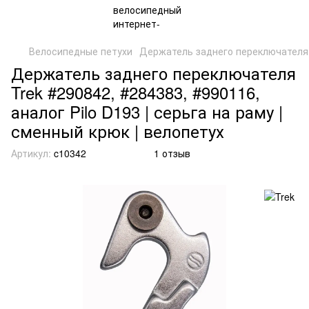
Велосипедные петухи
Держатель заднего переключателя 
Держатель заднего переключателя
Trek #290842, #284383, #990116,
аналог Pilo D193 | серьга на раму |
сменный крюк | велопетух
Артикул:
c10342
1 отзыв