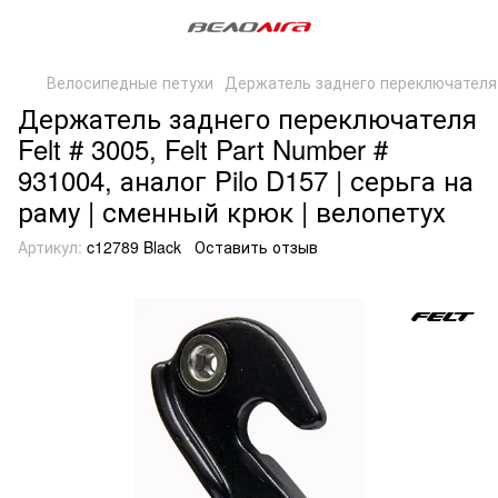
Велосипедные петухи
Держатель заднего переключателя c
Держатель заднего переключателя
Felt # 3005, Felt Part Number #
931004, аналог Pilo D157 | серьга на
раму | сменный крюк | велопетух
Артикул:
c12789 Black
Оставить отзыв