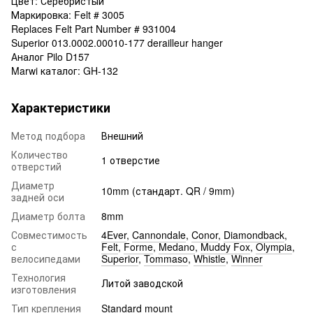
Цвет: Серебристый
Маркировка: Felt # 3005
Replaces Felt Part Number # 931004
Superior 013.0002.00010-177 derailleur hanger
Аналог Pilo D157
Marwi каталог: GH-132
Характеристики
Метод подбора
Внешний
Количество
1 отверстие
отверстий
Диаметр
10mm (стандарт. QR / 9mm)
задней оси
Диаметр болта
8mm
Совместимость
4Ever
,
Cannondale
,
Conor
,
Diamondback
,
с
Felt
,
Forme
,
Medano
,
Muddy Fox
,
Olympia
,
велосипедами
Superior
,
Tommaso
,
Whistle
,
Winner
Технология
Литой заводской
изготовления
Тип крепления
Standard mount