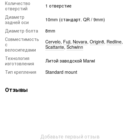
Количество
1 отверстие
отверстий
Диаметр
10mm (стандарт. QR / 9mm)
задней оси
Диаметр болта
8mm
Совместимость
Cervelo
,
Fuji
,
Novara
,
Origin8
,
Redline
,
с
Scattante
,
Schwinn
велосипедами
Технология
Литой заводской Marwi
изготовления
Тип крепления
Standard mount
Отзывы
Добавьте первый отзыв