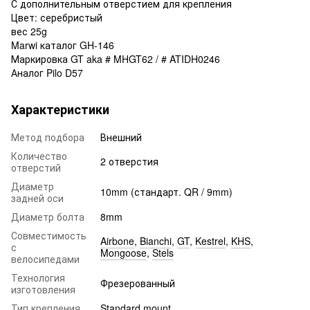
С дополнительным отверстием для крепления
Цвет: серебристый
вес 25g
Marwi каталог GH-146
Маркировка GT aka # MHGT62 / # ATIDH0246
Аналог Pilo D57
Характеристики
Метод подбора
Внешний
Количество
2 отверстия
отверстий
Диаметр
10mm (стандарт. QR / 9mm)
задней оси
Диаметр болта
8mm
Совместимость
Airbone
,
Bianchi
,
GT
,
Kestrel
,
KHS
,
с
Mongoose
,
Stels
велосипедами
Технология
Фрезерованный
изготовления
Тип крепления
Standard mount