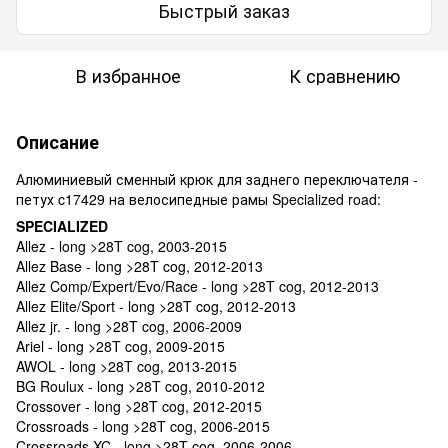
Быстрый заказ
В избранное
К сравнению
Описание
Алюминиевый сменный крюк для заднего переключателя -
петух c17429 на велосипедные рамы Specialized road:
SPECIALIZED
Allez - long >28T cog, 2003-2015
Allez Base - long >28T cog, 2012-2013
Allez Comp/Expert/Evo/Race - long >28T cog, 2012-2013
Allez Elite/Sport - long >28T cog, 2012-2013
Allez jr. - long >28T cog, 2006-2009
Ariel - long >28T cog, 2009-2015
AWOL - long >28T cog, 2013-2015
BG Roulux - long >28T cog, 2010-2012
Crossover - long >28T cog, 2012-2015
Crossroads - long >28T cog, 2006-2015
Crossroads XC - long >28T cog, 2006-2006