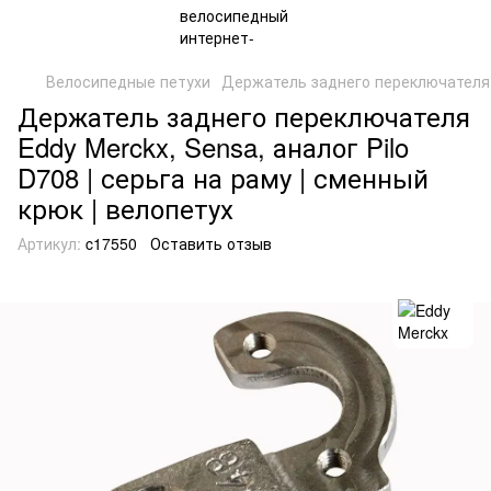
Велосипедные петухи
Держатель заднего переключателя c
Держатель заднего переключателя
Eddy Merckx, Sensa, аналог Pilo
D708 | серьга на раму | сменный
крюк | велопетух
Артикул:
c17550
Оставить отзыв