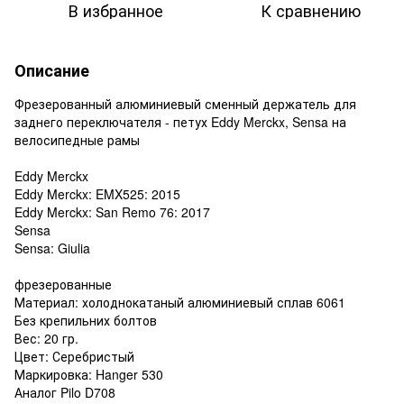
В избранное
К сравнению
Описание
Фрезерованный
алюминиевый
сменный
держатель
для
заднего
переключателя
-
петух
Eddy Merckx
,
Sensa
на
велосипедные
рамы
Eddy Merckx
Eddy Merckx
:
EMX525
:
2015
Eddy Merckx
:
San Remo
76:
2017
Sensa
S
ensa
:
Giulia
фрезерованные
Материал:
холоднокатаный
алюминиевый
сплав
6061
Без
крепильних
болтов
Вес
:
20 гр.
Цвет
: Серебристый
Маркировка
:
Hanger
530
Аналог
Pilo D708