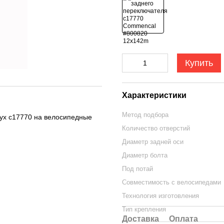
Купить
Характеристики
Метод подбора
ух c17770 на велосипедные
Количество отверстий
Диаметр задней оси
Диаметр болта
Под потай
Совместимость с велосипедами
Технология изготовления
Тип крепления
Доставка
Оплата