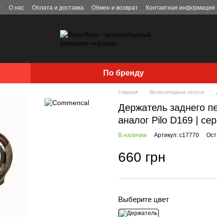
г
О нас
Оплата и доставка
Обмен и возврат
Контактная информация
По бренду
Главная
Велосипедные петухи
Держатель заднего п
аналог Pilo D169 | се
В наличии
Артикул: c17770
Ост
660 грн
Выберите цвет