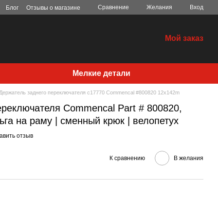
Сравнение
Желания
Вход
Блог
Отзывы о магазине
Мой заказ
Мелкие детали
Держатель заднего переключателя c17770 Commencal #800820 12x142m
ереключателя Commencal Part # 800820,
рьга на раму | сменный крюк | велопетух
авить отзыв
К сравнению
В желания