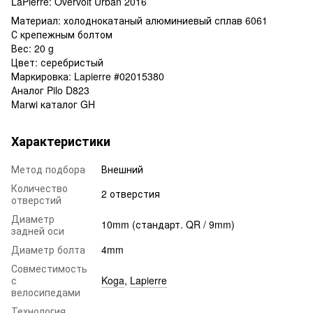
LaPierre: Overvolt Urban 2016
Материал: холоднокатаный алюминиевый сплав 6061
С крепежным болтом
Вес: 20 g
Цвет: серебристый
Маркировка: Lapierre #02015380
Аналог Pilo D823
Marwi каталог GH
Характеристики
Метод подбора
Внешний
Количество
2 отверстия
отверстий
Диаметр
10mm (стандарт. QR / 9mm)
задней оси
Диаметр болта
4mm
Совместимость
с
Koga
,
Lapierre
велосипедами
Технология