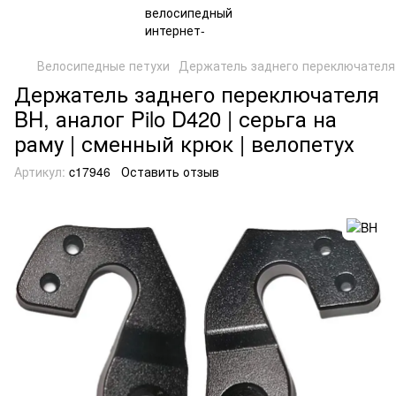
Велосипедные петухи
Держатель заднего переключателя c
Держатель заднего переключателя
BH, аналог Pilo D420 | серьга на
раму | сменный крюк | велопетух
Артикул:
c17946
Оставить отзыв