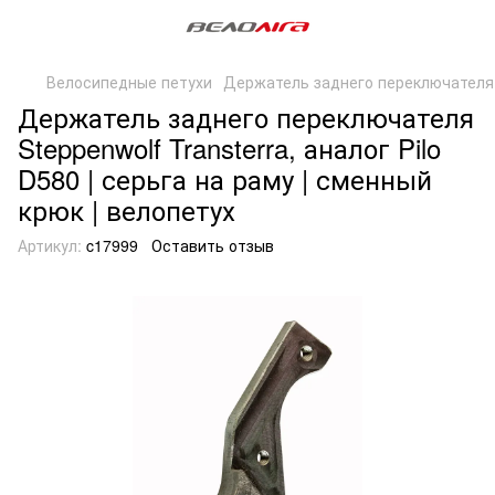
Велосипедные петухи
Держатель заднего переключателя St
Держатель заднего переключателя
Steppenwolf Transterra, аналог Pilo
D580 | серьга на раму | сменный
крюк | велопетух
Артикул:
c17999
Оставить отзыв