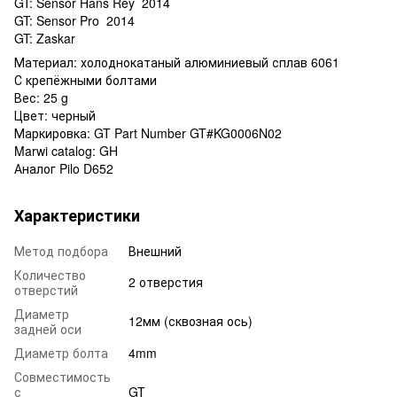
GT: Sensor Hans Rey 2014
GT: Sensor Pro 2014
GT: Zaskar
Материал: холоднокатаный алюминиевый сплав 6061
С крепёжными болтами
Вес: 25 g
Цвет: черный
Маркировка: GT Part Number GT#KG0006N02
Marwi catalog: GH
Аналог Pilo D652
Характеристики
Метод подбора
Внешний
Количество
2 отверстия
отверстий
Диаметр
12мм (сквозная ось)
задней оси
Диаметр болта
4mm
Совместимость
с
GT