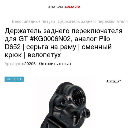
Велосипедные петухи
Держатель заднего переключателя 
Держатель заднего переключателя
для GT #KG0006N02, аналог Pilo
D652 | серьга на раму | сменный
крюк | велопетух
Артикул:
c20206
Оставить отзыв
НОВИНКА