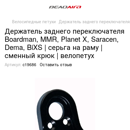
Велосипедные петухи
Держатель заднего переключателя
Держатель заднего переключателя
Boardman, MMR, Planet X, Saracen,
Dema, BiXS | серьга на раму |
сменный крюк | велопетух
Артикул:
c19686
Оставить отзыв