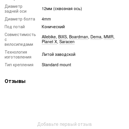
Диаметр
12мм (сквозная ось)
задней оси
Диаметр болта
4mm
Под потай
Конический
Совместимость
Allebike
,
BiXS
,
Boardman
,
Dema
,
MMR
,
с
Planet X
,
Saracen
велосипедами
Технология
Литой заводской
изготовления
Тип крепления
Standard mount
Отзывы
Добавьте первый отзыв