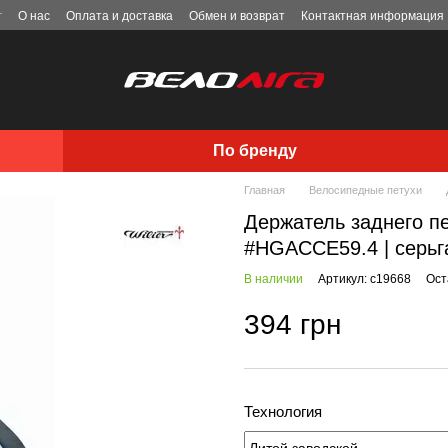
г
О нас
Оплата и доставка
Обмен и возврат
Контактная информация
По бренду
Главная
Велосипедные петухи
Держатель заднего пе
#HGACCE59.4 | серьга
В наличии
Артикул: c19668
Ост
394 грн
Технология