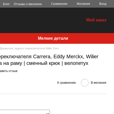
Сравнение
Желания
Вход
Блог
Отзывы о магазине
Мой заказ
Мелкие детали
Держатель заднего переключателя Wilier Zero
реключателя Carrera, Eddy Merckx, Wilier
 на раму | сменный крюк | велопетух
авить отзыв
К сравнению
В желания