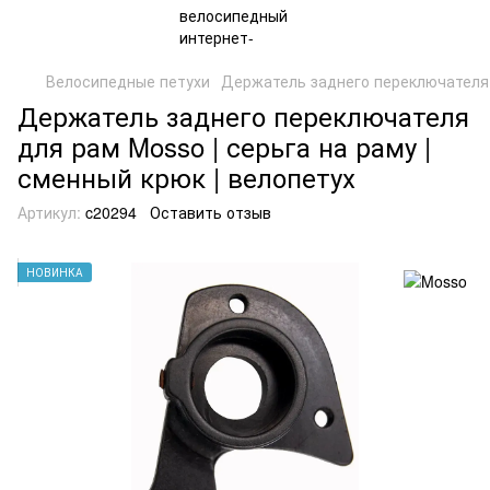
Велосипедные петухи
Держатель заднего переключателя
Держатель заднего переключателя
для рам Mosso | серьга на раму |
сменный крюк | велопетух
Артикул:
c20294
Оставить отзыв
НОВИНКА