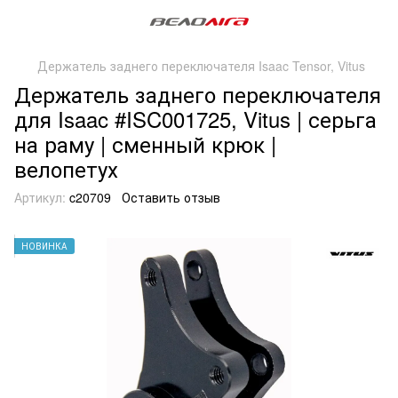
Держатель заднего переключателя Isaac Tensor, Vitus
Держатель заднего переключателя
для Isaac #ISC001725, Vitus | серьга
на раму | сменный крюк |
велопетух
Артикул:
c20709
Оставить отзыв
НОВИНКА