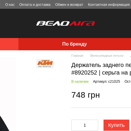
г
О нас
Оплата и доставка
Обмен и возврат
Контактная информация
По бренду
Главная
Велосипедные петухи
Держатель заднего п
#8920252 | серьга на 
В наличии
Артикул: c21025
Ост
748 грн
Купить