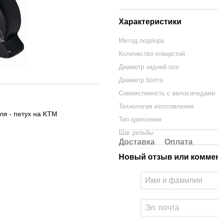
Характеристики
Метод подбора
Количество отверстий
Диаметр задней оси
Диаметр болта
Совместимость с велосипедами
Технология изготовления
я - петух на KTM
Тип крепления
Шаг резьбы
Доставка
Оплата
Новый отзыв или комме