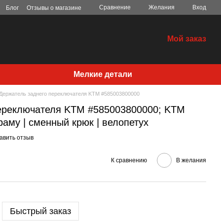
Сравнение
Желания
Вход
Блог
Отзывы о магазине
Мой заказ
Мелкие детали
Держатель заднего переключателя KTM #585003800000
ереключателя KTM #585003800000; KTM
раму | сменный крюк | велопетух
авить отзыв
К сравнению
В желания
Быстрый заказ