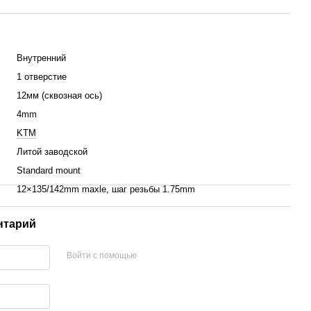
Внутренний
1 отверстие
12мм (сквозная ось)
4mm
KTM
Литой заводской
Standard mount
12×135/142mm maxle, шаг резьбы 1.75mm
нтарий
Войти с помощью