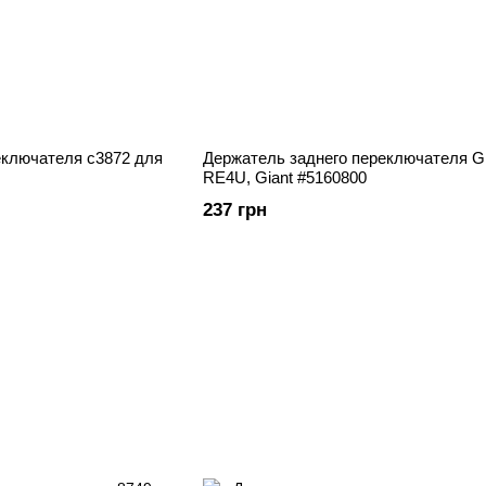
еключателя c3872 для
Держатель заднего переключателя Gi
RE4U, Giant #5160800
237 грн