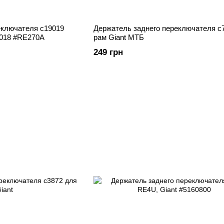
еключателя c19019
Держатель заднего переключателя c
2018 #RE270A
рам Giant МТБ
249 грн