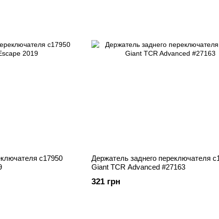
еключателя c17950
Держатель заднего переключателя c
9
Giant TCR Advanced #27163
321 грн