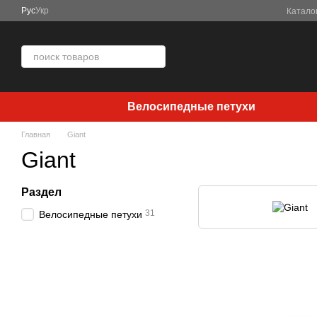
Перейти к основному контенту
Рус
Укр
Катало
Велосипедные петухи
Главная
Giant
Giant
Раздел
31
Велосипедные петухи