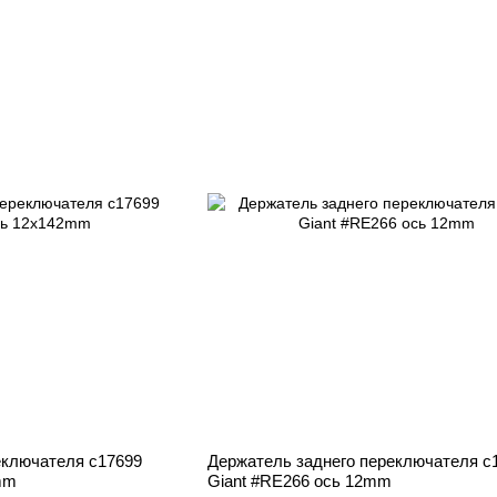
еключателя c17699
Держатель заднего переключателя c
mm
Giant #RE266 ось 12mm