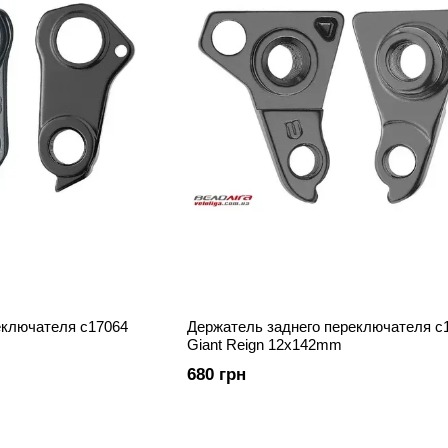
еключателя c17064
Держатель заднего переключателя c
Giant Reign 12x142mm
680 грн