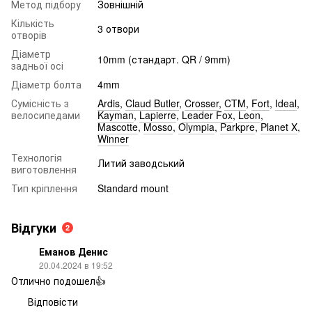
Метод підбору
Зовнішній
Кількість
3 отвори
отворів
Діаметр
10mm (стандарт. QR / 9mm)
задньої осі
Діаметр болта
4mm
Сумісність з
Ardis
,
Claud Butler
,
Crosser
,
CTM
,
Fort
,
Ideal
,
велосипедами
Kayman
,
Lapierre
,
Leader Fox
,
Leon
,
Mascotte
,
Mosso
,
Olympia
,
Parkpre
,
Planet X
,
Winner
Технологія
Литий заводський
виготовлення
Тип кріплення
Standard mount
Відгуки
2
Еманов Денис
20.04.2024 в 19:52
Отлично подошел👍
Відповісти