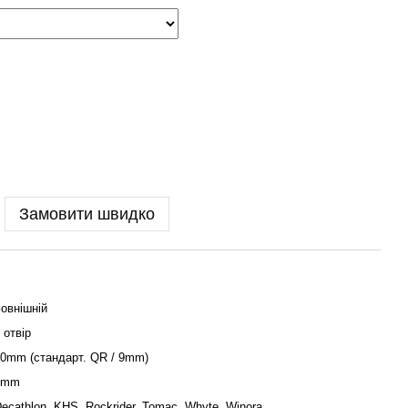
Замовити швидко
овнішній
 отвір
0mm (стандарт. QR / 9mm)
3mm
ecathlon
,
KHS
,
Rockrider
,
Tomac
,
Whyte
,
Winora