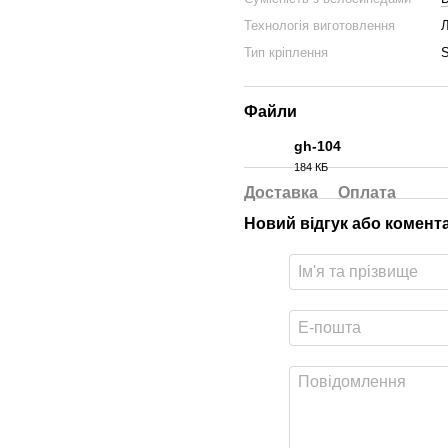
Технологія виготовлення
Л
Тип кріплення
S
Файли
gh-104
184 КБ
PDF
Доставка
Оплата
Новий відгук або комент