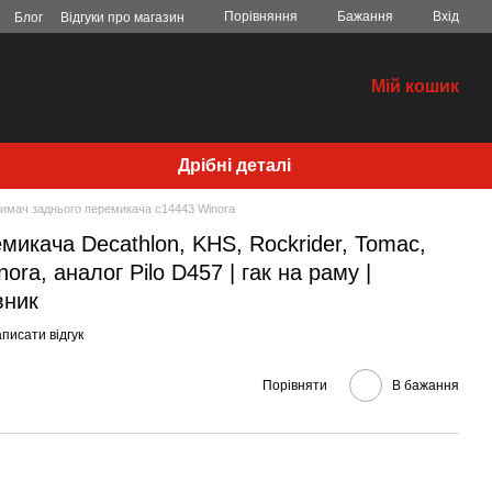
Порівняння
Бажання
Вхід
Блог
Відгуки про магазин
Мій кошик
Дрібні деталі
имач заднього перемикача c14443 Winora
микача Decathlon, KHS, Rockrider, Tomac,
a, аналог Pilo D457 | гак на раму |
вник
писати відгук
Порівняти
В бажання