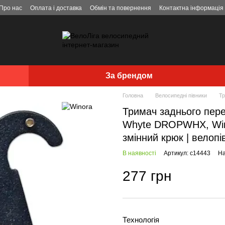
Про нас
Оплата і доставка
Обмін та повернення
Контактна інформація
За брендом
Головна
Велосипедні півники
Тр
Тримач заднього пере
Whyte DROPWHX, Winor
змінний крюк | велопі
В наявності
Артикул: c14443
На
277 грн
Технологія