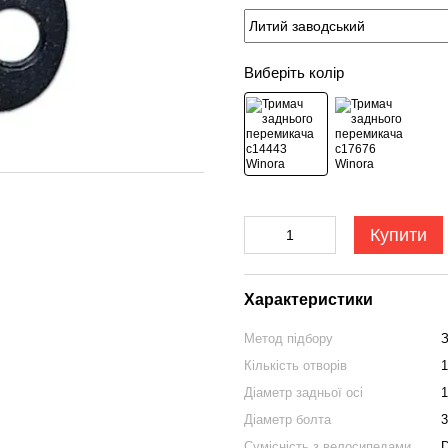
Виберіть колір
Купити
Характеристики
Метод підбору
З
Кількість отворів
1
Діаметр задньої осі
1
Діаметр болта
Сумісність з велосипедами
D