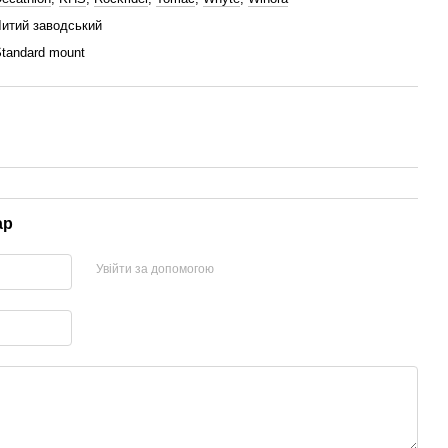
итий заводський
tandard mount
ар
Увійти за допомогою