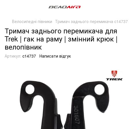
Велосипедні півники
Тримач заднього перемикача c14737
Тримач заднього перемикача для
Trek | гак на раму | змінний крюк |
велопівник
Артикул:
c14737
Написати відгук