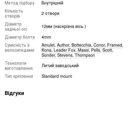
Метод підбору
Внутрішній
Кількість
2 отвори
отворів
Діаметр
12мм (наскрізна вісь )
задньої осі
Діаметр болта
4mm
Сумісність з
Amulet
,
Author
,
Bottecchia
,
Conor
,
Framed
,
велосипедами
Kona
,
Leader Fox
,
Massi
,
Pells
,
Scott
,
Sonder
,
Stevens
,
Thompson
Технологія
Литий заводський
виготовлення
Тип кріплення
Standard mount
Відгуки