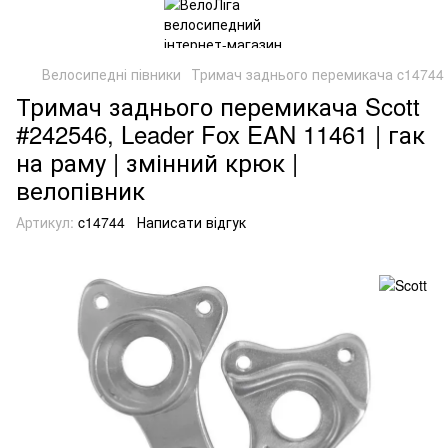
Велосипедні півники
Тримач заднього перемикача c14744 
Тримач заднього перемикача Scott
#242546, Leader Fox EAN 11461 | гак
на раму | змінний крюк |
велопівник
Артикул:
c14744
Написати відгук