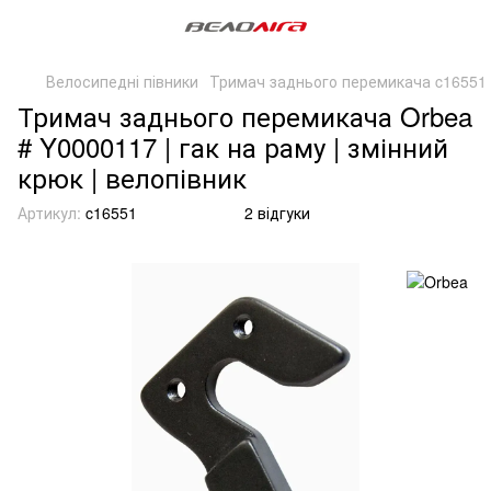
Велосипедні півники
Тримач заднього перемикача c16551
Тримач заднього перемикача Orbea
# Y0000117 | гак на раму | змінний
крюк | велопівник
Артикул:
c16551
2 відгуки