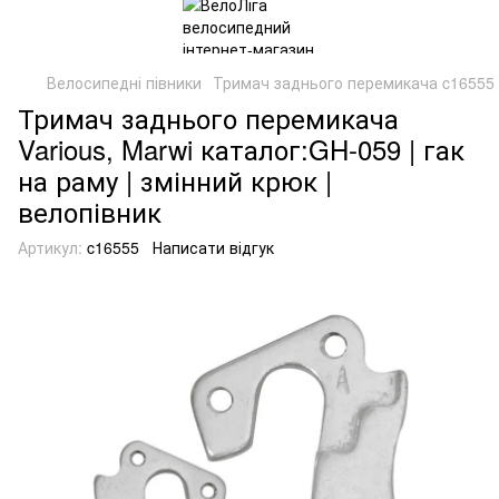
Велосипедні півники
Тримач заднього перемикача c16555
Тримач заднього перемикача
Various, Marwi каталог:GH-059 | гак
на раму | змінний крюк |
велопівник
Артикул:
c16555
Написати відгук