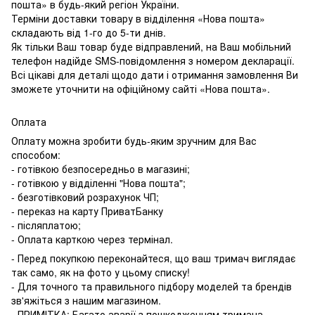
пошта» в будь-який регіон України.
Терміни доставки товару в відділення «Нова пошта»
складають від 1-го до 5-ти днів.
Як тільки Ваш товар буде відправлений, на Ваш мобільний
телефон надійде SMS-повідомлення з номером декларації.
Всі цікаві для деталі щодо дати і отримання замовлення Ви
зможете уточнити на офіційному сайті «Нова пошта».
Оплата
Оплату можна зробити будь-яким зручним для Вас
способом:
- готівкою безпосередньо в магазині;
- готівкою у відділенні "Нова пошта";
- безготівковий розрахунок ЧП;
- переказ на карту ПриватБанку
- післяплатою;
- Оплата карткою через термінал.
- Перед покупкою переконайтеся, що ваш тримач виглядає
так само, як на фото у цьому списку!
- Для точного та правильного підбору моделей та брендів
зв'яжіться з нашим магазином.
- ПРИМІТКА: Багато аварії з пошкодженням тримача