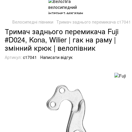
Велосипедні півники
Тримач заднього перемикача c17041
Тримач заднього перемикача Fuji
#D024, Kona, Wilier | гак на раму |
змінний крюк | велопівник
Артикул:
c17041
Написати відгук