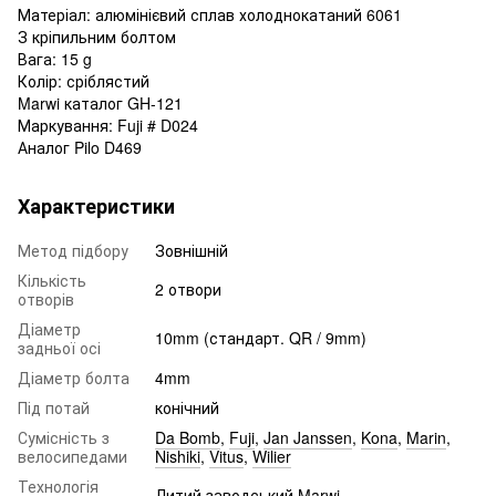
Матеріал: алюмінієвий сплав холоднокатаний 6061
З кріпильним болтом
Вага: 15 g
Колір: сріблястий
Marwi каталог GH-121
Маркування: Fuji # D024
Аналог Pilo D469
Характеристики
Метод підбору
Зовнішній
Кількість
2 отвори
отворів
Діаметр
10mm (стандарт. QR / 9mm)
задньої осі
Діаметр болта
4mm
Під потай
конічний
Сумісність з
Da Bomb
,
Fuji
,
Jan Janssen
,
Kona
,
Marin
,
велосипедами
Nishiki
,
Vitus
,
Wilier
Технологія
Литий заводський Marwi