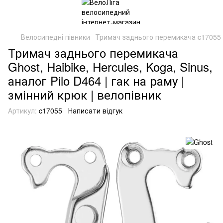
Велосипедні півники
Тримач заднього перемикача c17055 G
Тримач заднього перемикача
Ghost, Haibike, Hercules, Koga, Sinus,
аналог Pilo D464 | гак на раму |
змінний крюк | велопівник
Артикул:
c17055
Написати відгук