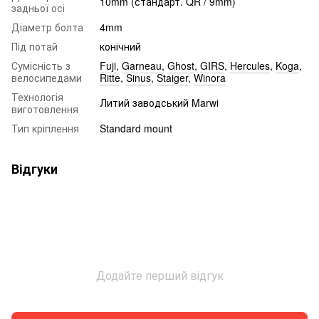
10mm (стандарт. QR / 9mm)
задньої осі
Діаметр болта
4mm
Під потай
конічний
Сумісність з
Fuji
,
Garneau
,
Ghost
,
GIRS
,
Hercules
,
Koga
,
велосипедами
Ritte
,
Sinus
,
Staiger
,
Winora
Технологія
Литий заводський Marwi
виготовлення
Тип кріплення
Standard mount
Відгуки
Додайте перший відгук