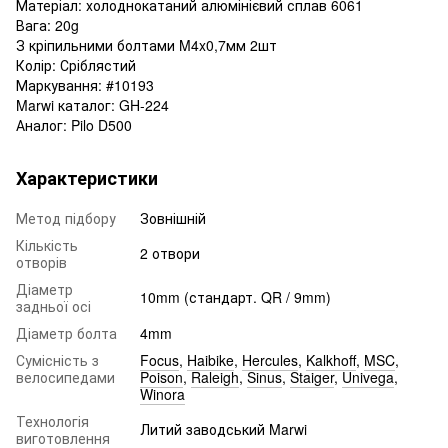
Матеріал: холоднокатаний алюмінієвий сплав 6061
Вага: 20g
З кріпильними болтами M4x0,7мм 2шт
Колір: Сріблястий
Маркування: #10193
Marwi каталог: GH-224
Аналог: Pilo D500
Характеристики
Метод підбору
Зовнішній
Кількість
2 отвори
отворів
Діаметр
10mm (стандарт. QR / 9mm)
задньої осі
Діаметр болта
4mm
Сумісність з
Focus
,
Haibike
,
Hercules
,
Kalkhoff
,
MSC
,
велосипедами
Poison
,
Raleigh
,
Sinus
,
Staiger
,
Univega
,
Winora
Технологія
Литий заводський Marwi
виготовлення