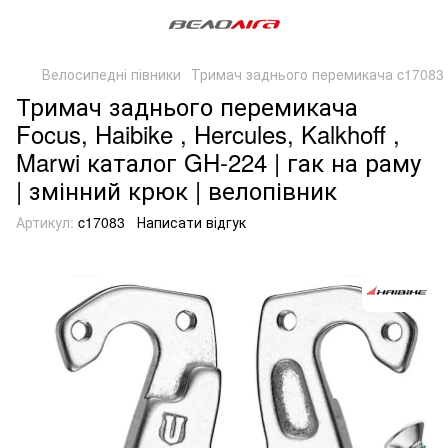
Велосипедні півники
Тримач заднього перемикача c17083 F
Тримач заднього перемикача
Focus, Haibike , Hercules, Kalkhoff ,
Marwi каталог GH-224 | гак на раму
| змінний крюк | велопівник
Артикул:
c17083
Написати відгук