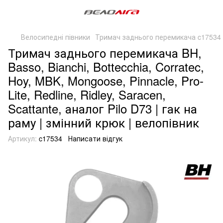
Велосипедні півники
Тримач заднього перемикача c17534 
Тримач заднього перемикача BH,
Basso, Bianchi, Bottecchia, Corratec,
Hoy, MBK, Mongoose, Pinnacle, Pro-
Lite, Redline, Ridley, Saracen,
Scattante, аналог Pilo D73 | гак на
раму | змінний крюк | велопівник
Артикул:
c17534
Написати відгук