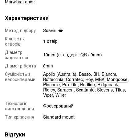
Marwi каталог:
Характеристики
Метод підбору
Зовнішній
Кількість
1 отвір
отворів
Діаметр
10mm (стандарт. QR / 9mm)
задньої осі
Діаметр болта
8mm
Сумісність з
Apollo (Australia)
,
Basso
,
BH
,
Bianchi
,
велосипедами
Bottecchia
,
Corratec
,
Hoy
,
MBK
,
Mongoose
,
Pinnacle
,
Pro-Lite
,
Redline
,
Ridgeback
,
Ridley
,
Saracen
,
Scattante
,
Stevens
,
Titus
,
Viper
,
Wilier
Технологія
Фрезерований
виготовлення
Тип кріплення
Standard mount
Відгуки