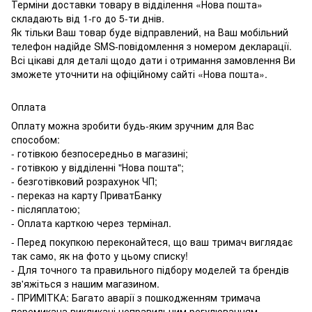
Терміни доставки товару в відділення «Нова пошта»
складають від 1-го до 5-ти днів.
Як тільки Ваш товар буде відправлений, на Ваш мобільний
телефон надійде SMS-повідомлення з номером декларації.
Всі цікаві для деталі щодо дати і отримання замовлення Ви
зможете уточнити на офіційному сайті «Нова пошта».
Оплата
Оплату можна зробити будь-яким зручним для Вас
способом:
- готівкою безпосередньо в магазині;
- готівкою у відділенні "Нова пошта";
- безготівковий розрахунок ЧП;
- переказ на карту ПриватБанку
- післяплатою;
- Оплата карткою через термінал.
- Перед покупкою переконайтеся, що ваш тримач виглядає
так само, як на фото у цьому списку!
- Для точного та правильного підбору моделей та брендів
зв'яжіться з нашим магазином.
- ПРИМІТКА: Багато аварії з пошкодженням тримача
перемикача викликані неправильним регулюванням