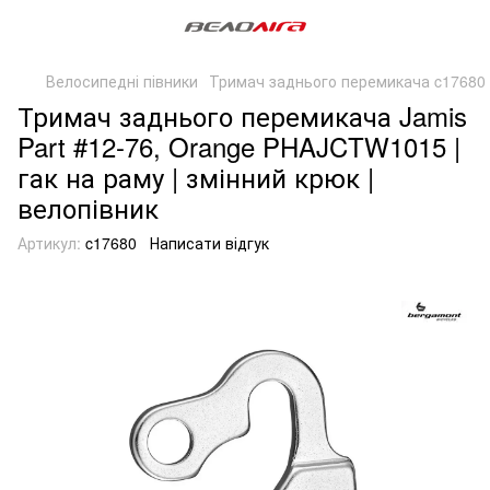
Велосипедні півники
Тримач заднього перемикача c17680
Тримач заднього перемикача Jamis
Part #12-76, Orange PHAJCTW1015 |
гак на раму | змінний крюк |
велопівник
Артикул:
c17680
Написати відгук