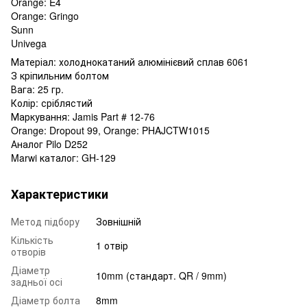
Orange: E4
Orange: Gringo
Sunn
Univega
Матеріал: холоднокатаний алюмінієвий сплав 6061
З кріпильним болтом
Вага: 25 гр.
Колір: сріблястий
Маркування: Jamis Part # 12-76
Orange: Dropout 99, Orange: PHAJCTW1015
Аналог Pilo D252
Marwi каталог: GH-129
Характеристики
Метод підбору
Зовнішній
Кількість
1 отвір
отворів
Діаметр
10mm (стандарт. QR / 9mm)
задньої осі
Діаметр болта
8mm