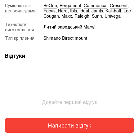
Сумісність з
BeOne
,
Bergamont
,
Commencal
,
Crescent
,
велосипедами
Focus
,
Haro
,
Ibis
,
Ideal
,
Jamis
,
Kalkhoff
,
Lee
Cougan
,
Maxx
,
Raleigh
,
Sunn
,
Univega
Технологія
Литий заводський Marwi
виготовлення
Тип кріплення
Shimano Direct mount
Відгуки
Додайте перший відгук
Написати відгук