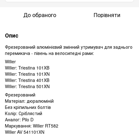
До обраного
Порівняти
Опис
Фрезерований алюмінієвий змінний утримувач для заднього
перемикача - півень на велосипедні рами:
Wilier
Wilier: Triestina 101XB
Wilier: Triestina 101XN
Wilier: Triestina 401XB
Wilier: Triestina 501XN
Фрезерований
Матеріал: дюралюміній
Без кріпильних болтів
Колір: Сріблястий
Аналог: Pilo D
Маркування: Wilier RT582
Wilier AV 541101XN