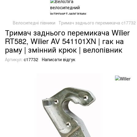
Велосипедні півники
Тримач заднього перемикача c17732 
Тримач заднього перемикача Wilier
RT582, Wilier AV 541101XN | гак на
раму | змінний крюк | велопівник
Артикул:
c17732
Написати відгук