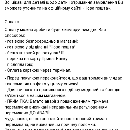
Всі цікаві для деталі щодо дати і отримання замовлення Ви
зможете уточнити на офіційному сайті «Нова пошта».
Оплата
Оплату можна зробити будь-яким зручним для Вас
способом:
- готівкою безпосередньо в магазині;
- готівкою у відділенні "Нова пошта";
- безготівковий розрахунок ЧП;
- переказ на карту ПриватБанку
- післяплатою;
- Оплата карткою через термінал.
- Перед покупкою переконайтеся, що ваш тримач виглядає
так само, як на фото у цьому списку!
- Для точного та правильного підбору моделей та брендів
зв'яжіться з нашим магазином.
- ПРИМІТКА: Багато аварії з пошкодженням тримача
перемикача викликані неправильним регулюванням
перемикача ДО АВАРІЇ!
Будь ласка, не встановлюйте просто новий тримач
перемикача, не визначивши причину поломки.
Зверніться до веломайстерні для встановлення тримача