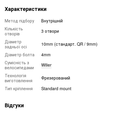
Характеристики
Метод підбору
Внутрішній
Кількість
3 отвори
отворів
Діаметр
10mm (стандарт. QR / 9mm)
задньої осі
Діаметр болта
4mm
Сумісність з
Wilier
велосипедами
Технологія
Фрезерований
виготовлення
Тип кріплення
Standard mount
Відгуки