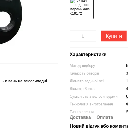
Купити
Характеристики
Метод підбору
В
Кількість отворів
3
 - півень на велосипедні
Діаметр задньої осі
1
Діаметр болта
Сумісність з велосипедами
Технологія виготовлення
Ф
Тип кріплення
S
Доставка
Оплата
Новий відгук або комент