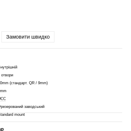
Замовити швидко
нутрішній
 отвори
0mm (стандарт. QR / 9mm)
4mm
UCC
резерований заводський
tandard mount
ар