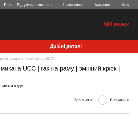
Порівняння
Бажання
Вхід
Блог
Відгуки про магазин
Мій кошик
Дрібні деталі
имач заднього перемикача c18172
микача UCC | гак на раму | змінний крюк |
писати відгук
Порівняти
В бажання