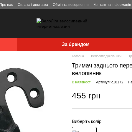
Про нас
Оплата і доставка
Обмін та повернення
Контактна інформація
За брендом
Головна
Велосипедні півники
Тр
Тримач заднього пере
велопівник
В наявності
Артикул: c18172
На
455 грн
Виберіть колір