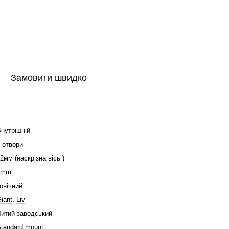
Замовити швидко
нутрішній
 отвори
2мм (наскрізна вісь )
4mm
онічний
iant
,
Liv
итий заводський
tandard mount