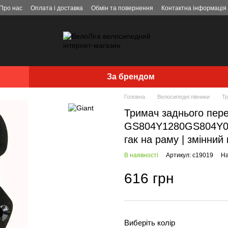
Про нас
Оплата і доставка
Обмін та повернення
Контактна інформація
За брендом
Головна
Велосипедні півники
Тр
Тримач заднього пере
GS804Y1280GS804Y07D
гак на раму | змінний
В наявності
Артикул: c19019
На
616 грн
Виберіть колір