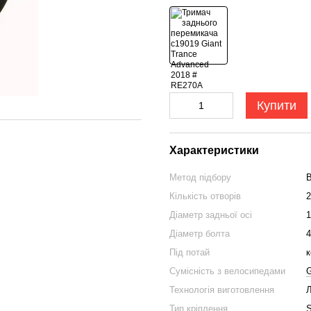
Купити
Характеристики
Метод підбору
В
Кількість отворів
2
Діаметр задньої осі
1
Діаметр болта
Під потай
к
Сумісність з велосипедами
G
Технологія виготовлення
Л
Тип кріплення
S