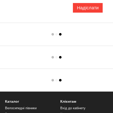
Надіслати
Каталог
Клієнтам
Велосипедні півники
Вхід до кабінету