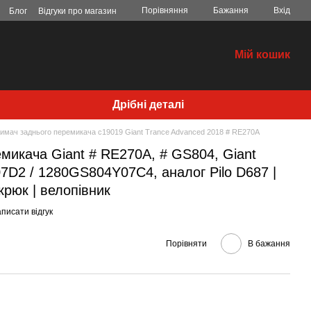
Порівняння
Бажання
Вхід
Блог
Відгуки про магазин
Мій кошик
Дрібні деталі
имач заднього перемикача c19019 Giant Trance Advanced 2018 # RE270A
микача Giant # RE270A, # GS804, Giant
2 / 1280GS804Y07C4, аналог Pilo D687 |
 крюк | велопівник
писати відгук
Порівняти
В бажання