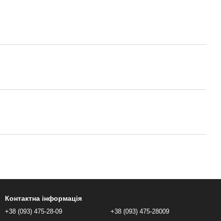
Контактна інформація
+38 (093) 475-28-09
+38 (093) 475-28009