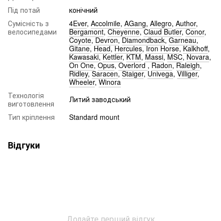
Під потай
конічний
Сумісність з
4Ever
,
Accolmile
,
AGang
,
Allegro
,
Author
,
велосипедами
Bergamont
,
Cheyenne
,
Claud Butler
,
Conor
,
Coyote
,
Devron
,
Diamondback
,
Garneau
,
Gitane
,
Head
,
Hercules
,
Iron Horse
,
Kalkhoff
,
Kawasaki
,
Kettler
,
KTM
,
Massi
,
MSC
,
Novara
,
On One
,
Opus
,
Overlord
,
Radon
,
Raleigh
,
Ridley
,
Saracen
,
Staiger
,
Univega
,
Villiger
,
Wheeler
,
Winora
Технологія
Литий заводський
виготовлення
Тип кріплення
Standard mount
Відгуки
Додайте перший відгук