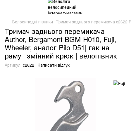
Велосипедні півники
Тримач заднього перемикача c2622 Fu
Тримач заднього перемикача
Author, Bergamont BGM-H010, Fuji,
Wheeler, аналог Pilo D51| гак на
раму | змінний крюк | велопівник
Артикул:
c2622
Написати відгук