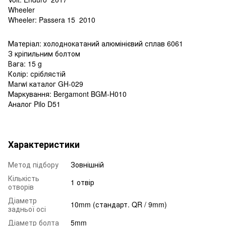
Wheeler
Wheeler: Passera 15 2010
Матеріал: холоднокатаний алюмінієвий сплав 6061
З кріпильним болтом
Вага: 15 g
Колір: сріблястій
Marwi каталог GH-029
Маркування: Bergamont BGM-H010
Аналог Pilo D51
Характеристики
Метод підбору
Зовнішній
Кількість
1 отвір
отворів
Діаметр
10mm (стандарт. QR / 9mm)
задньої осі
Діаметр болта
5mm