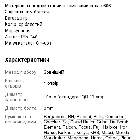
Матеріал: холоднокатаний алюмінієвий сплав 6061
З кріпильним болтом
Вага: 20 гр
Колір: сріблястий
Маркування
Аналог Pilo D48
Marwi каталог GH-081
Характеристики
Метод підбору
Зовнішній
Кількість
1 отвір
отворів
Діаметр
10mm (стандарт. QR / 9mm)
задньої осі
Діаметр болта
8mm
Сумісність з
Bergamont
,
BH
,
Bianchi
,
Bulls
,
Centurion
,
велосипедами
Checker Pig
,
Claud Butler
,
Cube
,
Da Bomb
,
Element
,
Falcon
,
Focus
,
Fuji
,
Haibike
,
Iron
Horse
,
Kalkhoff
,
Kellys
,
KHS
,
Massi
,
Merida
,
Mondraker
,
Mongoose
,
Norco
,
Orbea
,
Planet