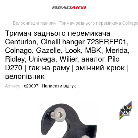
Велосипедні півники
Тримач заднього перемикача Colnag
Тримач заднього перемикача
Centurion, Cinelli hanger 723ERFP01,
Colnago, Gazelle, Look, MBK, Merida,
Ridley, Univega, Wilier, аналог Pilo
D270 | гак на раму | змінний крюк |
велопівник
Артикул:
c20097
Написати відгук