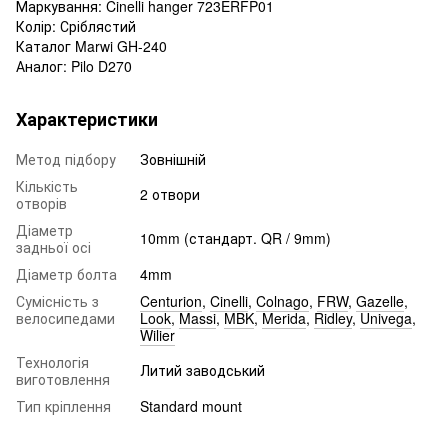
Маркування: Cinelli hanger 723ERFP01
Колір: Сріблястий
Каталог Marwi GH-240
Аналог: Pilo D270
Характеристики
Метод підбору
Зовнішній
Кількість
2 отвори
отворів
Діаметр
10mm (стандарт. QR / 9mm)
задньої осі
Діаметр болта
4mm
Сумісність з
Centurion
,
Cinelli
,
Colnago
,
FRW
,
Gazelle
,
велосипедами
Look
,
Massi
,
MBK
,
Merida
,
Ridley
,
Univega
,
Wilier
Технологія
Литий заводський
виготовлення
Тип кріплення
Standard mount