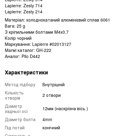
Lapierre: Zesty 714
Lapierre: Zesty 214
Матеріал: холоднокатаний алюмінієвий сплав 6061
Вага: 25 g
З кріпильними болтами M4x0.7
Колір чорний
Маркування: Lapierre #02013127
Marwi каталог: GH-222
Аналог: Pilo D442
Характеристики
Метод підбору
Внутрішній
Кількість
2 отвори
отворів
Діаметр
12мм (наскрізна вісь )
задньої осі
Діаметр болта
4mm
Під потай
конічний
Сумісність з