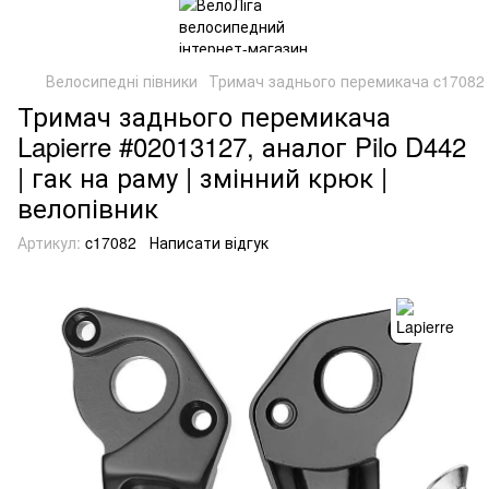
Велосипедні півники
Тримач заднього перемикача c17082 
Тримач заднього перемикача
Lapierre #02013127, аналог Pilo D442
| гак на раму | змінний крюк |
велопівник
Артикул:
c17082
Написати відгук