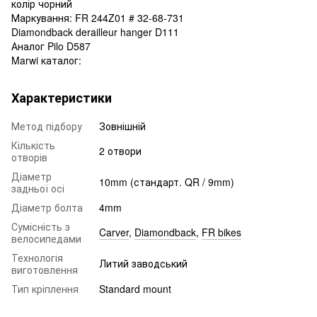
колір чорний
Маркування: FR 244Z01 # 32-68-731
Diamondback derailleur hanger D111
Аналог Pilo D587
Marwi каталог:
Характеристики
Метод підбору
Зовнішній
Кількість
2 отвори
отворів
Діаметр
10mm (стандарт. QR / 9mm)
задньої осі
Діаметр болта
4mm
Сумісність з
Carver
,
Diamondback
,
FR bikes
велосипедами
Технологія
Литий заводський
виготовлення
Тип кріплення
Standard mount