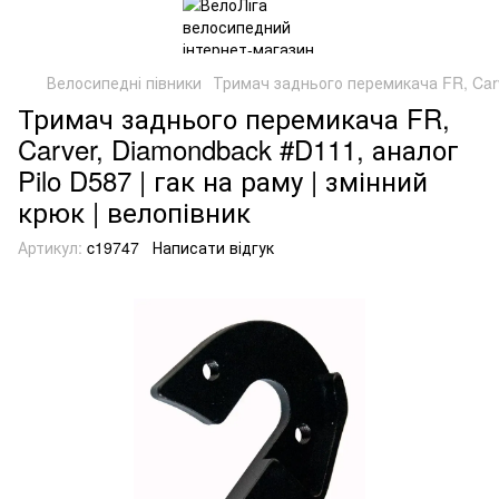
Велосипедні півники
Тримач заднього перемикача FR, Carv
Тримач заднього перемикача FR,
Carver, Diamondback #D111, аналог
Pilo D587 | гак на раму | змінний
крюк | велопівник
Артикул:
c19747
Написати відгук