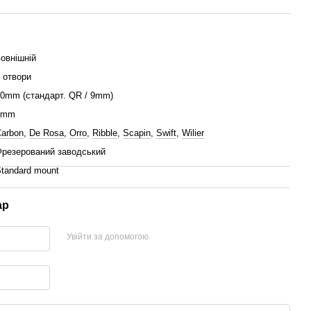
овнішній
 отвори
0mm (стандарт. QR / 9mm)
4mm
arbon
,
De Rosa
,
Orro
,
Ribble
,
Scapin
,
Swift
,
Wilier
резерований заводський
tandard mount
ар
Увійти за допомогою