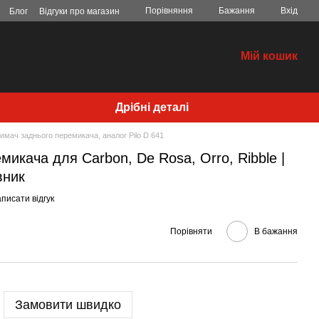
Порівняння
Бажання
Вхід
Блог
Відгуки про магазин
Мій кошик
Дрібні деталі
имач заднього перемикача, аналог Pilo D 641
микача для Carbon, De Rosa, Orro, Ribble |
вник
писати відгук
Порівняти
В бажання
Замовити швидко