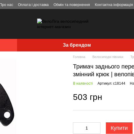
Про нас
Оплата і доставка
Обмін та повернення
Контактна інформація
За брендом
Головна
Велосипедні півники
Тр
Тримач заднього пере
змінний крюк | велопі
В наявності
Артикул: c18144
На
503 грн
Купити