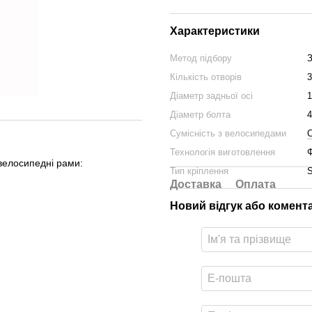
Характеристики
Метод підбору
З
Кількість отворів
3
Діаметр задньої осі
1
Діаметр болта
Сумісність з велосипедами
C
Технологія виготовлення
Ф
велосипедні рами:
Тип кріплення
S
Доставка
Оплата
Новий відгук або комент