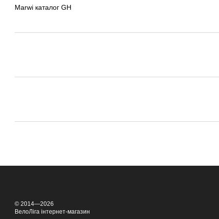
Marwi каталог GH
© 2014—2026
ВелоЛіга інтернет-магазин