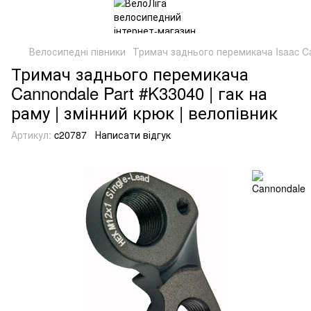
Велосипедні півники
Тримач заднього перемикача Isaac C
Тримач заднього перемикача
Cannondale Part #K33040 | гак на
раму | змінний крюк | велопівник
Артикул:
c20787
Написати відгук