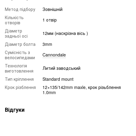
Метод підбору
Зовнішній
Кількість
1 отвір
отворів
Діаметр
12мм (наскрізна вісь )
задньої осі
Діаметр болта
3mm
Сумісність з
Cannondale
велосипедами
Технологія
Литий заводський
виготовлення
Тип кріплення
Standard mount
Крок різблення
12×135/142mm maxle, крок різьблення
1.0mm
Відгуки