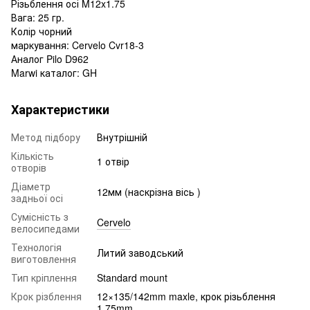
Різьблення осі M12x1.75
Вага: 25 гр.
Колір чорний
маркування: Cervelo Cvr18-3
Аналог Pilo D962
Marwi каталог: GH
Характеристики
Метод підбору
Внутрішній
Кількість
1 отвір
отворів
Діаметр
12мм (наскрізна вісь )
задньої осі
Сумісність з
Cervelo
велосипедами
Технологія
Литий заводський
виготовлення
Тип кріплення
Standard mount
Крок різблення
12×135/142mm maxle, крок різьблення
1.75mm