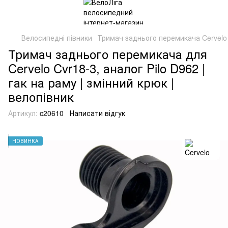
Велосипедні півники
Тримач заднього перемикача Cervelo
Тримач заднього перемикача для
Cervelo Cvr18-3, аналог Pilo D962 |
гак на раму | змінний крюк |
велопівник
Артикул:
c20610
Написати відгук
НОВИНКА