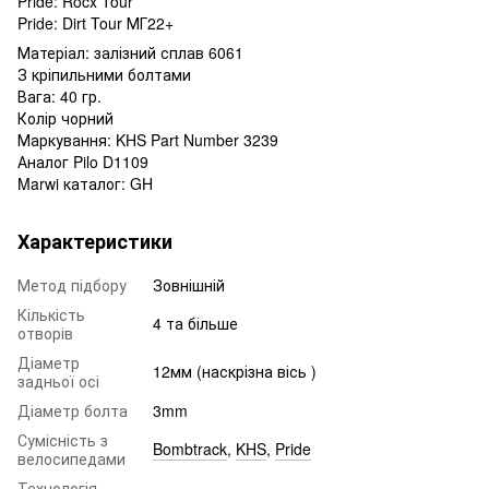
Pride: Rocx Tour
Pride: Dirt Tour МГ22+
Матеріал: залізний сплав 6061
З кріпильними болтами
Вага: 40 гр.
Колір чорний
Маркування: KHS Part Number 3239
Аналог Pilo D1109
Marwi каталог: GH
Характеристики
Метод підбору
Зовнішній
Кількість
4 та більше
отворів
Діаметр
12мм (наскрізна вісь )
задньої осі
Діаметр болта
3mm
Сумісність з
Bombtrack
,
KHS
,
Pride
велосипедами
Технологія