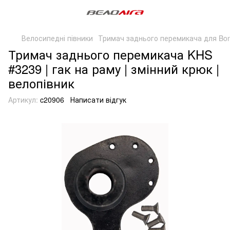
Велосипедні півники
Тримач заднього перемикача для Bombt
Тримач заднього перемикача KHS
#3239 | гак на раму | змінний крюк |
велопівник
Артикул:
c20906
Написати відгук