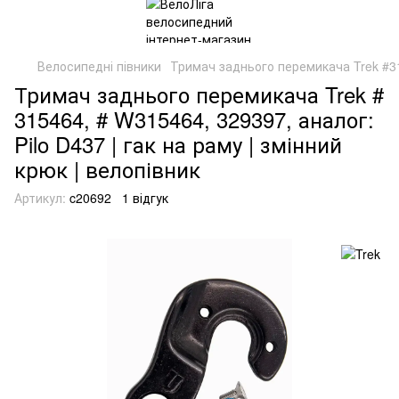
Велосипедні півники
Тримач заднього перемикача Trek #3
Тримач заднього перемикача Trek #
315464, # W315464, 329397, аналог:
Pilo D437 | гак на раму | змінний
крюк | велопівник
Артикул:
c20692
1 відгук