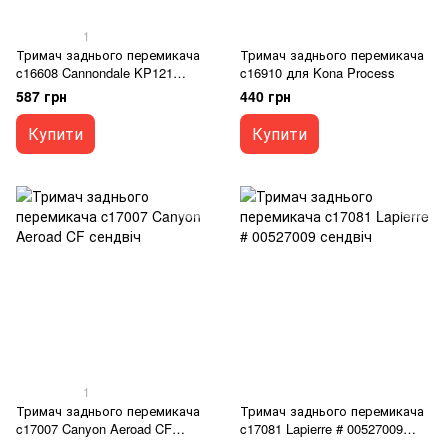
1
Тримач заднього перемикача
Тримач заднього перемикача
c16608 Cannondale KP121
c16910 для Kona Process
сендвіч
587 грн
440 грн
Купити
Купити
1
Тримач заднього перемикача
Тримач заднього перемикача
c17007 Canyon Aeroad CF
c17081 Lapierre # 00527009
сендвіч
сендвіч