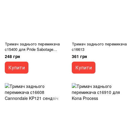
Тримач заднього перемикача
Тримач заднього перемикача
c15400 для Pride Sabotage
c16613
2015
248 грн
361 грн
Купити
Купити