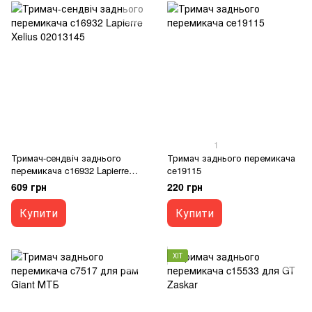
1
Тримач-сендвіч заднього
Тримач заднього перемикача
перемикача c16932 Lapierre
ce19115
Xelius 02013145
609 грн
220 грн
Купити
Купити
ХІТ