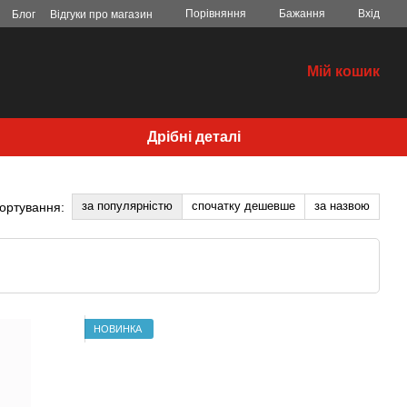
Порівняння
Бажання
Вхід
Блог
Відгуки про магазин
Мій кошик
Дрібні деталі
за популярністю
спочатку дешевше
за назвою
ортування:
НОВИНКА