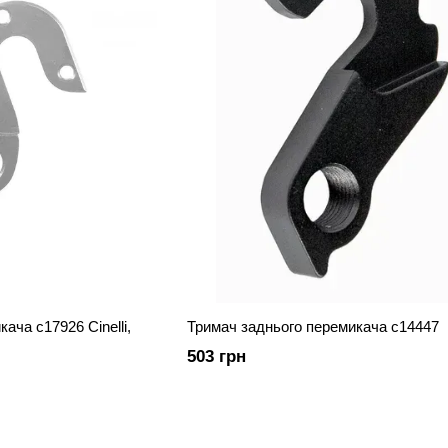
ача c17926 Cinelli,
Тримач заднього перемикача c14447
503 грн