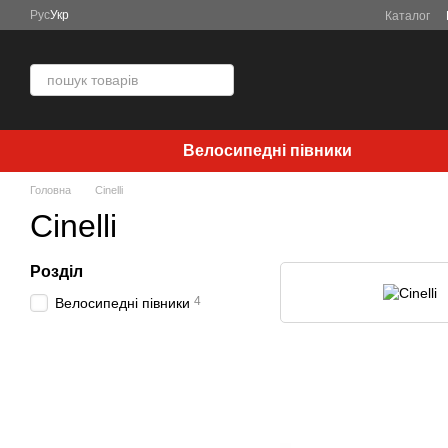
Перейти до основного контенту
Рус
Укр
Каталог
Велосипедні півники
Головна
Cinelli
Cinelli
Розділ
4
Велосипедні півники