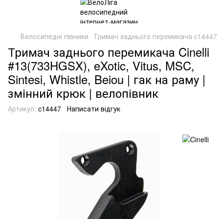
Велосипедні півники
Тримач заднього перемикача c14447
Тримач заднього перемикача Cinelli
#13(733HGSX), eXotic, Vitus, MSC,
Sintesi, Whistle, Beiou | гак на раму |
змінний крюк | велопівник
Артикул:
c14447
Написати відгук