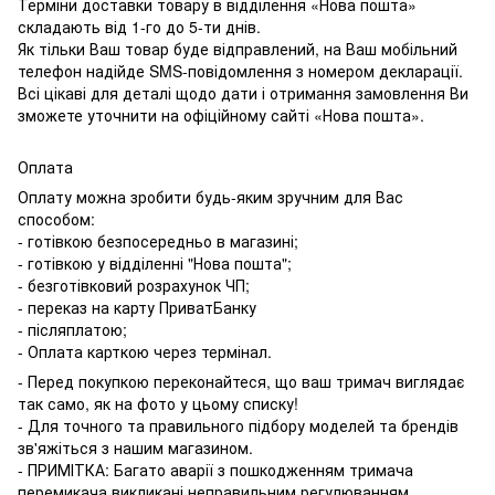
Терміни доставки товару в відділення «Нова пошта»
складають від 1-го до 5-ти днів.
Як тільки Ваш товар буде відправлений, на Ваш мобільний
телефон надійде SMS-повідомлення з номером декларації.
Всі цікаві для деталі щодо дати і отримання замовлення Ви
зможете уточнити на офіційному сайті «Нова пошта».
Оплата
Оплату можна зробити будь-яким зручним для Вас
способом:
- готівкою безпосередньо в магазині;
- готівкою у відділенні "Нова пошта";
- безготівковий розрахунок ЧП;
- переказ на карту ПриватБанку
- післяплатою;
- Оплата карткою через термінал.
- Перед покупкою переконайтеся, що ваш тримач виглядає
так само, як на фото у цьому списку!
- Для точного та правильного підбору моделей та брендів
зв'яжіться з нашим магазином.
- ПРИМІТКА: Багато аварії з пошкодженням тримача
перемикача викликані неправильним регулюванням