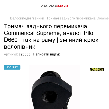
Велосипедні півники
Тримач заднього перемикача Comme
Тримач заднього перемикача
Commencal Supreme, аналог Pilo
D660 | гак на раму | змінний крюк |
велопівник
Артикул:
c20083
Написати відгук
НОВИНКА